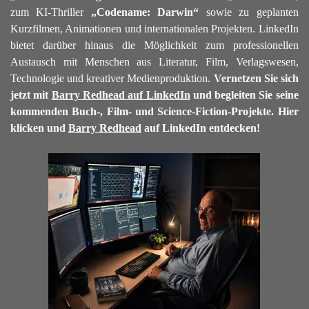
zum KI-Thriller
„Codename: Darwin“
sowie zu geplanten
Kurzfilmen, Animationen und internationalen Projekten. LinkedIn
bietet darüber hinaus die Möglichkeit zum professionellen
Austausch mit Menschen aus Literatur, Film, Verlagswesen,
Technologie und kreativer Medienproduktion.
Vernetzen Sie sich
jetzt mit
Barry Redhead auf LinkedIn
und begleiten Sie seine
kommenden Buch-, Film- und Science-Fiction-Projekte.
Hier
klicken und
Barry Redhead
auf LinkedIn entdecken!