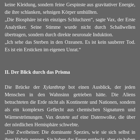
keine Kleidung, sondern feine Gespinste aus gravitativer Energie,
die ihre schlanken, sehnigen Körper umhüllten.
„Die Biosphäre ist ein einziges Schluchzen“, sagte Vax, der Erste
Analytiker. Seine Stimme wurde nicht durch Schallwellen
übertragen, sondern durch direkte neuronale Induktion.
„Ich sehe das Sterben in den Ozeanen. Es ist kein sauberer Tod.
Es ist ein Ersticken im eigenen Unrat.“
II. Der Blick durch das Prisma
Die Brücke der
Xylanthrop
bot einen Ausblick, der jeden
Menschen in den Wahnsinn getrieben hätte. Die Aliens
betrachteten die Erde nicht als Kontinente und Nationen, sondern
als ein komplexes Geflecht aus chemischen Signaturen und
Wärmeströmungen.
Vax deutete auf eine Datenwolke, die über
der nördlichen Hemisphäre schwebte.
„Die Zweibeiner. Die dominante Spezies, wie sie sich selbst in
ihrer Hybris nennen. Sie haben das Feuer entdeckt, aber sie haben