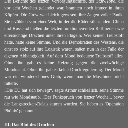
Die Berichte des letzten Versorgungsschiffs, der
Star-Hope
, die
vor acht Wochen gelandet war, brannten noch immer in ihren
Köpfen. Die Crew war bleich gewesen, ihre Augen voller Panik.
Sie erzählten von einer Welt, in der die Räder stillstanden. China
und Russland hielten die letzten funktionierenden Raffinerien wie
eifersüchtige Drachen unter ihren Flügeln. Wer keinen Treibstoff
hatte, hatte keine Stimme. Und die Demokratien des Westens, die
einst so stolz auf ihre Logistik waren, saßen nun in der Falle der
eigenen Abhängigkeit.
Auf dem Mond bedeutete Treibstoff alles.
Ohne ihn gab es keine Heizung gegen die zweiwöchige
Mondnacht. Ohne ihn gab es keine Druckregulierung. Der Mond
war ein wunderschönes Grab, wenn man die Maschinen nicht
fütterte.
„Die EU hat sich bewegt“, sagte Arthur schließlich, seine Stimme
rau wie Mondstaub. „Der Funkspruch von letzter Woche... bevor
die Langstrecken-Relais stumm wurden. Sie haben es 'Operation
Phönix' genannt.“
III. Das Blut des Drachen