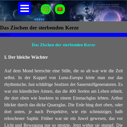
Direkt zum Seiteninhalt
Menü überspringen
Das Zischen der sterbenden Kerze
Sf-Shorts
Das Zischen der sterbenden Kerze
I. Der bleiche Wächter
Auf dem Mond herrschte eine Stille, die so alt war wie die Zeit
selbst. In der Kuppel von
Luna-Europa
hörte man nur das
rhythmische, fast schläfrige Seufzen der Sauerstoffgeneratoren. Es
war ein künstliches Atmen, das die 400 Seelen am Leben erhielt,
die dort oben wie Insekten in einem Einmachglas lebten.
Arthur
blickte durch das dicke Quarzglas. Die Erde hing dort oben, oder
dort unten, je nach Perspektive, wie ein schmutziger, halb
erloschener Saphir. Früher war sie ein Juwel gewesen, das vor
Licht und Bewegung nur so strotzte. Jetzt wirkte sie stumpf. Die