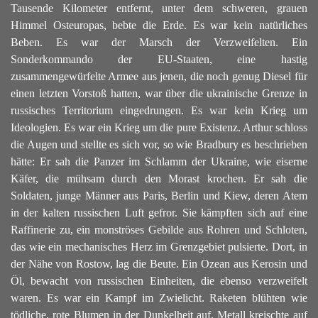
Tausende Kilometer entfernt, unter dem schweren, grauen
Himmel Osteuropas, bebte die Erde. Es war kein natürliches
Beben. Es war der Marsch der Verzweifelten.
Ein
Sonderkommando der EU-Staaten, eine hastig
zusammengewürfelte Armee aus jenen, die noch genug Diesel für
einen letzten Vorstoß hatten, war über die ukrainische Grenze in
russisches Territorium eingedrungen. Es war kein Krieg um
Ideologien. Es war ein Krieg um die pure Existenz.
Arthur schloss
die Augen und stellte es sich vor, so wie Bradbury es beschrieben
hätte: Er sah die Panzer im Schlamm der Ukraine, wie eiserne
Käfer, die mühsam durch den Morast krochen. Er sah die
Soldaten, junge Männer aus Paris, Berlin und Kiew, deren Atem
in der kalten russischen Luft gefror. Sie kämpften sich auf eine
Raffinerie zu, ein monströses Gebilde aus Rohren und Schloten,
das wie ein mechanisches Herz im Grenzgebiet pulsierte.
Dort, in
der Nähe von Rostow, lag die Beute. Ein Ozean aus Kerosin und
Öl, bewacht von russischen Einheiten, die ebenso verzweifelt
waren. Es war ein Kampf im Zwielicht. Raketen blühten wie
tödliche, rote Blumen in der Dunkelheit auf. Metall kreischte auf