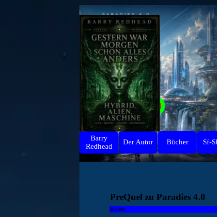
Direkt zum Seiteninhalt
Barry
Der Autor
Bücher
Sf-S
Redhead
PreQuel zu Paradies 4.0
In Arbeit